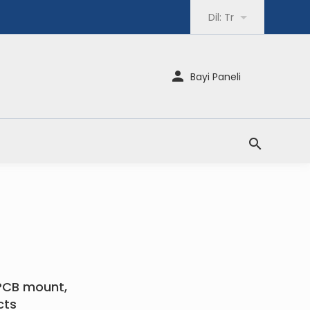
Dil:
Tr
Bayi Paneli
 PCB mount,
cts