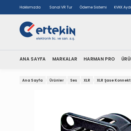
Hakkımızda
Sanal VR Tur
Ödeme Sistemi
KVKK Ayd
ANA SAYFA
MARKALAR
HARMAN PRO
ÜRÜ
Ana Sayfa
Ürünler
Ses
XLR
XLR Şase Konnekt