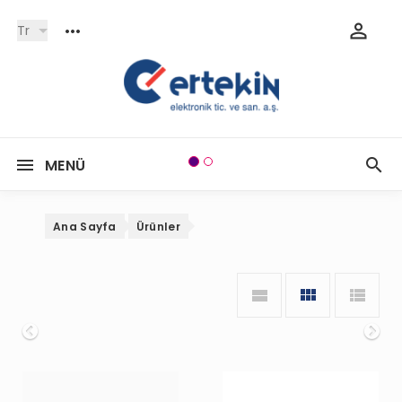
Tr
MENÜ
Ana Sayfa
Ürünler
Onceki
So