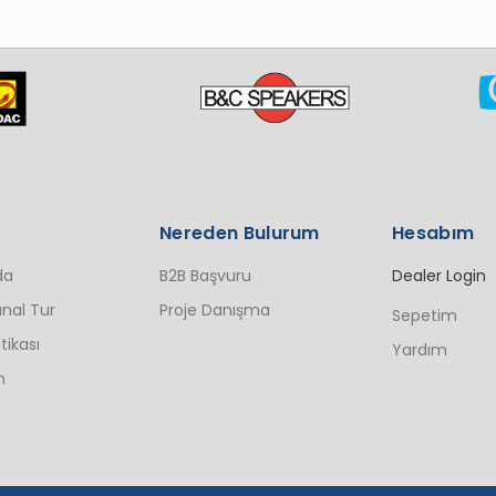
Nereden Bulurum
Hesabım
da
B2B Başvuru
Dealer Login
nal Tur
Proje Danışma
Sepetim
itikası
Yardım
n