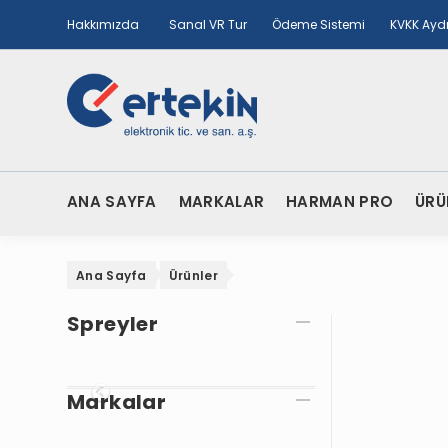
Hakkımızda
Sanal VR Tur
Ödeme Sistemi
KVKK Ayd
ANA SAYFA
MARKALAR
HARMAN PRO
ÜRÜ
Ana Sayfa
Ürünler
Spreyler
Onceki
Markalar