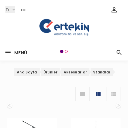
Tr
MENÜ
Ana Sayfa
Ürünler
Aksesuarlar
Standlar
Onceki
So