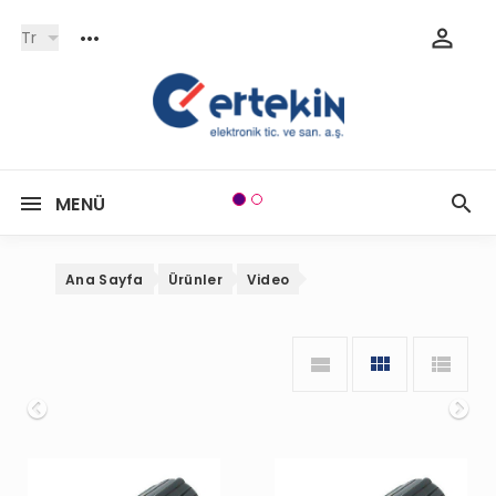
Tr
MENÜ
Ana Sayfa
Ürünler
Video
Onceki
So