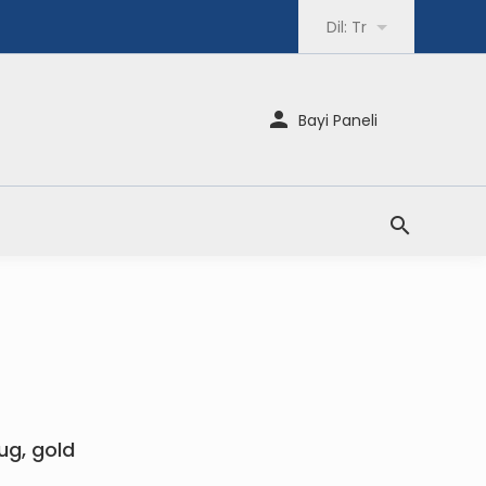
Dil:
Tr
Bayi Paneli
ug, gold