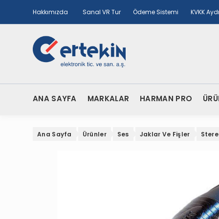
Hakkımızda
Sanal VR Tur
Ödeme Sistemi
KVKK Ayd
ANA SAYFA
MARKALAR
HARMAN PRO
ÜRÜ
Ana Sayfa
Ürünler
Ses
Jaklar Ve Fişler
Stere