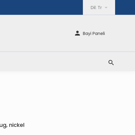
Dil:
Tr
Bayi Paneli
ug, nickel