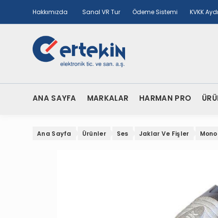
Hakkımızda
Sanal VR Tur
Ödeme Sistemi
KVKK Ayd
ANA SAYFA
MARKALAR
HARMAN PRO
ÜRÜ
Ana Sayfa
Ürünler
Ses
Jaklar Ve Fişler
Mono 