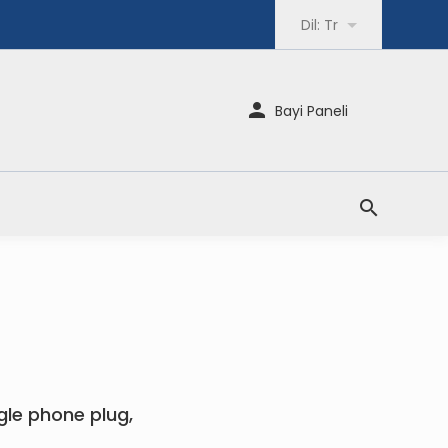
Dil:
Tr
Bayi Paneli
gle phone plug,