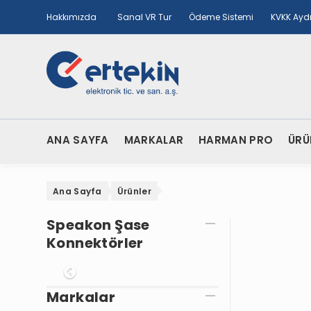
Hakkımızda
Sanal VR Tur
Ödeme Sistemi
KVKK Ayd
ANA SAYFA
MARKALAR
HARMAN PRO
ÜRÜ
Ana Sayfa
Ürünler
Speakon Şase
Konnektörler
Onceki
Markalar