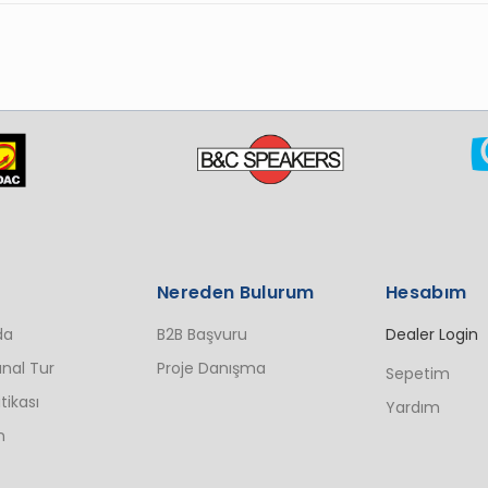
Nereden Bulurum
Hesabım
da
B2B Başvuru
Dealer Login
nal Tur
Proje Danışma
Sepetim
itikası
Yardım
n