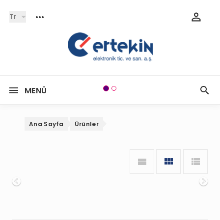
Tr
MENÜ
Ana Sayfa
Ürünler
Onceki
So