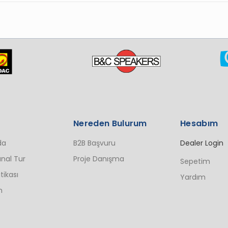
Nereden Bulurum
Hesabım
da
B2B Başvuru
Dealer Login
nal Tur
Proje Danışma
Sepetim
itikası
Yardım
n