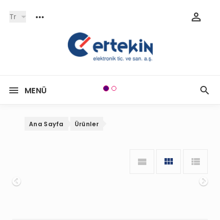
Tr
MENÜ
Ana Sayfa
Ürünler
Onceki
So