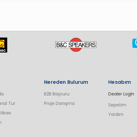
Nereden Bulurum
Hesabım
da
B2B Başvuru
Dealer Login
nal Tur
Proje Danışma
Sepetim
itikası
Yardım
n