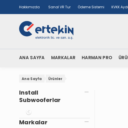
Hakkımızda
Sanal VR Tur
Ödeme Sistemi
KVKK Ayd
ANA SAYFA
MARKALAR
HARMAN PRO
ÜRÜ
Ana Sayfa
Ürünler
Install
Subwooferlar
Onceki
Markalar