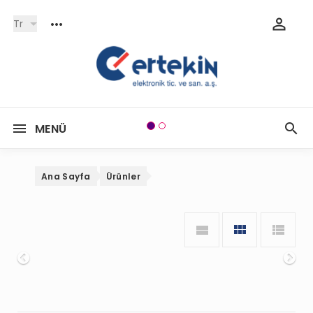
Tr
MENÜ
Ana Sayfa
Ürünler
Onceki
So