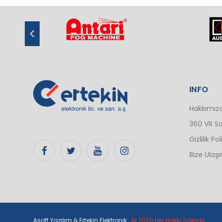
INFO
Hakkımız
360 VR Sa
Gizlilik Pol
Bize Ulaşı
Asoft Yazılım & Ertekin Elektronik
.
© 2020 Her Hakkı Saklıdır.