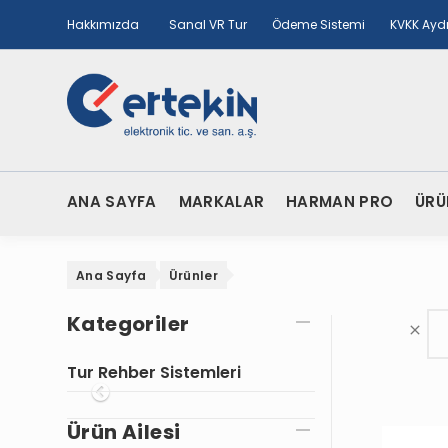
Hakkımızda
Sanal VR Tur
Ödeme Sistemi
KVKK Ayd
ANA SAYFA
MARKALAR
HARMAN PRO
ÜRÜ
Ana Sayfa
Ürünler
Kategoriler
Tur Rehber Sistemleri
Onceki
Ürün Ailesi