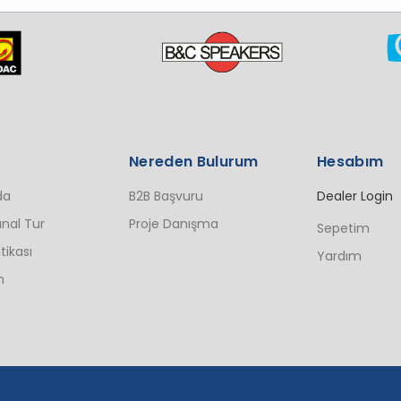
Nereden Bulurum
Hesabım
da
B2B Başvuru
Dealer Login
nal Tur
Proje Danışma
Sepetim
itikası
Yardım
n