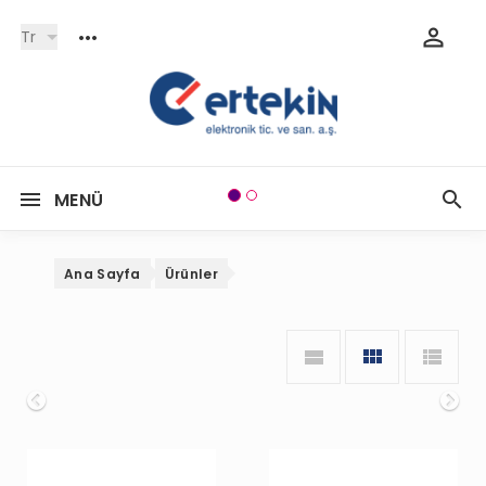
Tr
MENÜ
Ana Sayfa
Ürünler
Onceki
So