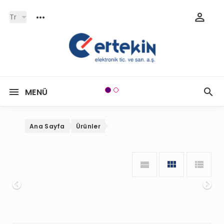
Tr
MENÜ
Ana Sayfa
Ürünler
Onceki
So