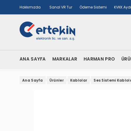
Hakkımızda
Sanal VR Tur
Ödeme Sistemi
KVKK Ayd
ANA SAYFA
MARKALAR
HARMAN PRO
ÜRÜ
Ana Sayfa
Ürünler
Kablolar
Ses Sistemi Kablol