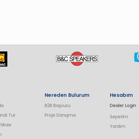
Nereden Bulurum
Hesabım
da
B2B Başvuru
Dealer Login
nal Tur
Proje Danışma
Sepetim
itikası
Yardım
n