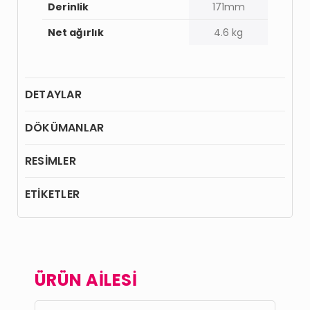
Derinlik
171mm
Net ağırlık
4.6 kg
DETAYLAR
DÖKÜMANLAR
RESİMLER
ETİKETLER
ÜRÜN AİLESİ